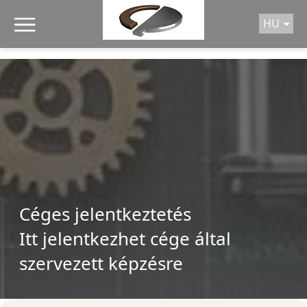
/* A MENÜHÖZ TARTOZÓ SCRIPT */
HU
Céges jelentkeztetés
Itt jelentkezhet cége által
szervezett képzésre