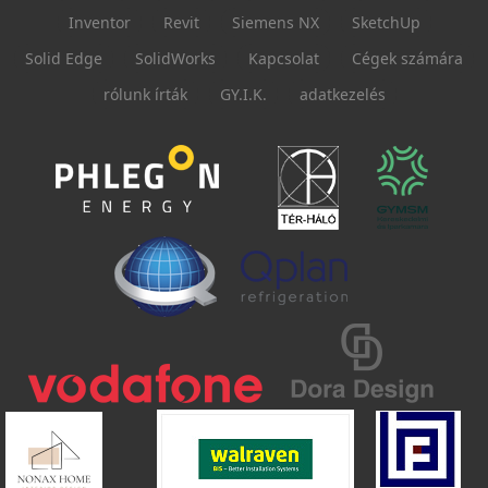
Inventor
Revit
Siemens NX
SketchUp
Solid Edge
SolidWorks
Kapcsolat
Cégek számára
rólunk írták
GY.I.K.
adatkezelés