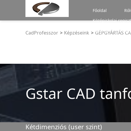
/* A MENÜHÖZ TARTOZÓ SCRIPT */
Főoldal
Ról
Középiskolai regisz
Tanfolyami szabály
CadProfesszor
Képzéseink
GÉPGYÁRTÁS C
addin-privacy
Gstar CAD tan
Kétdimenziós (user szint)