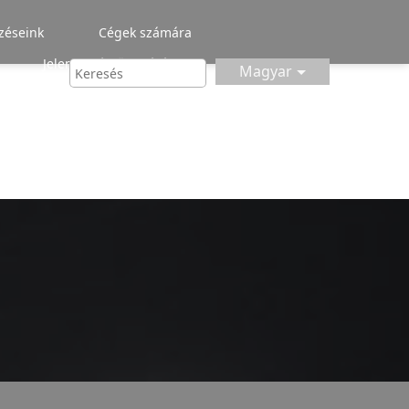
zéseink
Cégek számára
Jelentkezéstől a zárásig
Magyar
GY.I.K.
adatkezelés