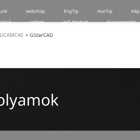
unk
webshop
EngTip
HunTip
Kép
tráció
cpblog
auf_deutsch
Kurzusnaptár
ok
Tanfolyami díjak befizetése
rólunk írták
ADCAMCAE
GStarCAD
folyamok