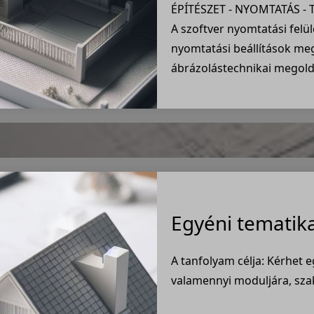
ÉPÍTÉSZET - NYOMTATÁS - 
A szoftver nyomtatási felü
nyomtatási beállítások me
ábrázolástechnikai megol
Egyéni tematik
A tanfolyam célja: Kérhet e
valamennyi moduljára, sza