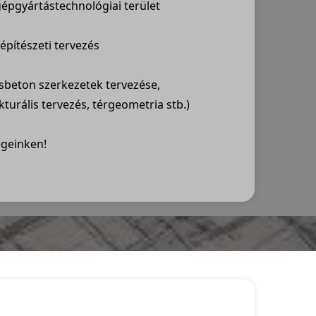
épgyártástechnológiai terület
építészeti tervezés
asbeton szerkezetek tervezése,
turális tervezés, térgeometria stb.)
égeinken!