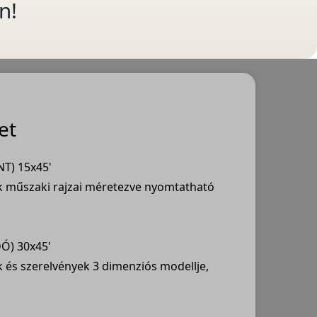
n!
et
T) 15x45'
ek műszaki rajzai méretezve nyomtatható
Ó) 30x45'
ek és szerelvények 3 dimenziós modellje,