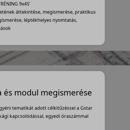
TRÉNING 9x45'
letének áttekintése, megismerése, praktikus
gismerése, léptékhelyes nyomtatás,
dások
a és modul megismerése
gyéni tematikát adott célkitűzéssel a Gstar
kági kapcsolódással, egyedi óraszámmal