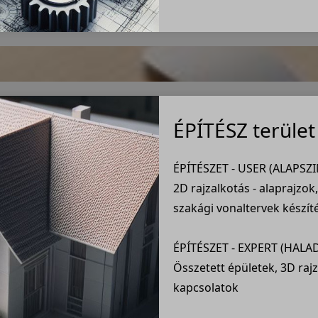
ÉPÍTÉSZ terület
ÉPÍTÉSZET - USER (ALAPSZI
2D rajzalkotás - alaprajz
szakági vonaltervek készít
ÉPÍTÉSZET - EXPERT (HALA
Összetett épületek, 3D raj
kapcsolatok