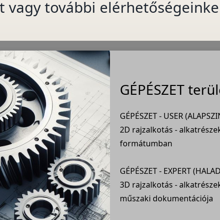
tt vagy további elérhetőségeinke
GÉPÉSZET terül
GÉPÉSZET - USER (ALAPSZIN
2D rajzalkotás - alkatrész
formátumban
GÉPÉSZET - EXPERT (HALAD
3D rajzalkotás - alkatrész
műszaki dokumentációja