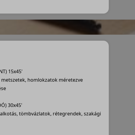
NT) 15x45'
ok, metszetek, homlokzatok méretezve
ése
DÓ) 30x45'
zalkotás, tömbvázlatok, rétegrendek, szakági