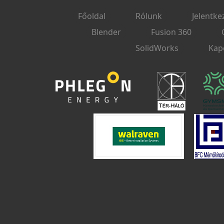
Főoldal
Rólunk
Jelentke
Blender
Fusion 360
SolidWorks
Kap