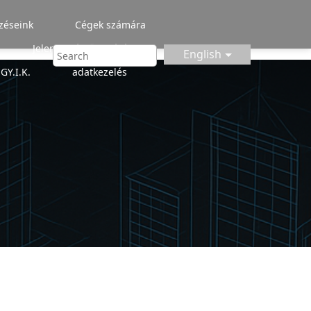
zéseink
Cégek számára
Jelentkezéstől a zárásig
English
GY.I.K.
adatkezelés