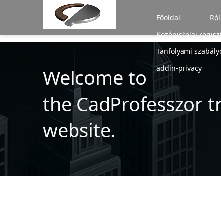
/* A MENÜHÖZ TARTOZÓ SCRIPT */
Főoldal
Ról
Középiskolai regisz
Tanfolyami szabály
addin-privacy
Welcome to
the CadProfesszor t
website.