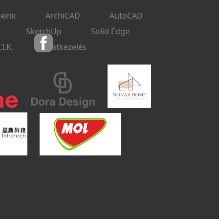
eink
ArchiCAD
AutoCAD
SketchUp
Solid Edge
.I.K.
adatkezelés