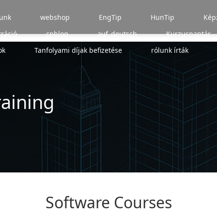
unk
webshop
EngTip
HunTip
Kép
tráció
cpblog
auf_deutsch
Kurzusnaptár
ok
Tanfolyami díjak befizetése
rólunk írták
raining
Software Courses