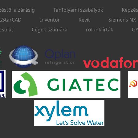
zéstől a zárásig
Tanfolyami szabályok
Képzés
GStarCAD
Inventor
Revit
Siemens NX
csolat
Cégek számára
rólunk írták
GY