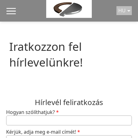
/* A MENÜHÖZ TARTOZÓ SCRIPT */
HU
Iratkozzon fel
hírlevelünkre!
Hírlevél feliratkozás
Hogyan szólíthatjuk?
*
Kérjük, adja meg e-mail címét!
*