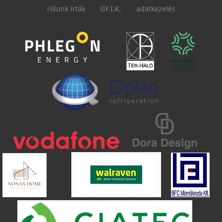
rólunk írták
GY.I.K.
adatkezelés