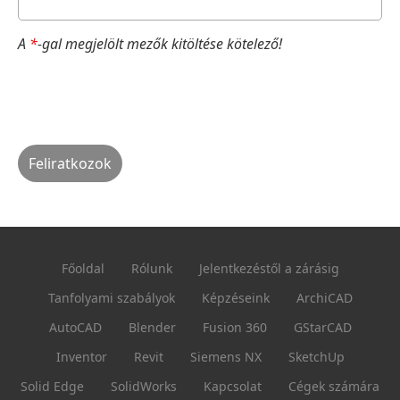
A
*
-gal megjelölt mezők kitöltése kötelező!
Főoldal
Rólunk
Jelentkezéstől a zárásig
Tanfolyami szabályok
Képzéseink
ArchiCAD
AutoCAD
Blender
Fusion 360
GStarCAD
Inventor
Revit
Siemens NX
SketchUp
Solid Edge
SolidWorks
Kapcsolat
Cégek számára